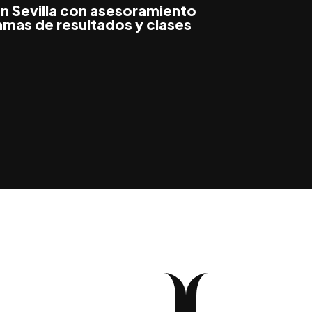
en Sevilla con asesoramiento
amas de resultados y clases
sultados
Entrena con
Vive una
amien
gente como
nueva