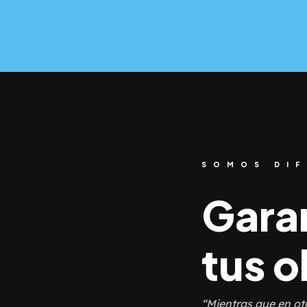
SOMOS DIF
Gara
tus o
“Mientras que en ot