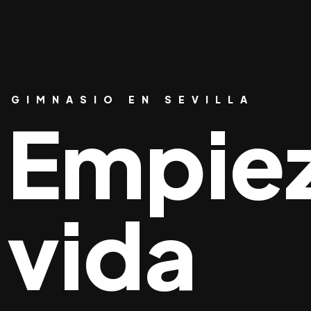
GIMNASIO EN SEVILLA
Empiez
Inicio
Servicios
Horari
vida
GluteoBoom
HITT
Power