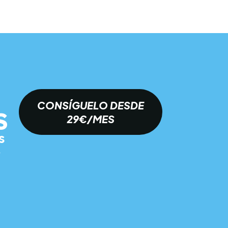
CONSÍGUELO DESDE
S
29€/MES
s
í