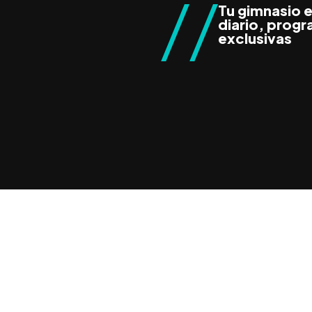
//
Tu gimnasio 
diario, progr
exclusivas
Programas de re
Asesor