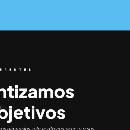
ERENTES
ntizamos
bjetivos
ros gimnasios solo te ofrecen acceso a sus