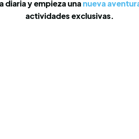
ina diaria y empieza una
nueva aventur
actividades exclusivas.
Pilates
ección inmersiva
Cuerpo, mente y alma más fuer
Boxtrain
ivos
Libera estrés con cada golpe. E
cuerpo