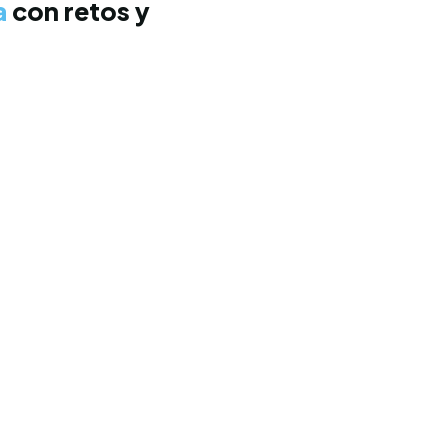
a
con retos y
tes cada día. Recupera tu equilibrio en tiempo récord
ing
l sitio correcto para entrenar, divertirte y tonificar tu