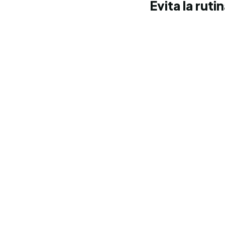
Evita la rut
Spinning
Disfruta de un ambiente motivador en nuestra sala con proy
HIIT
Maximamiza tu rendimiento en entrenamientos cortos y efect