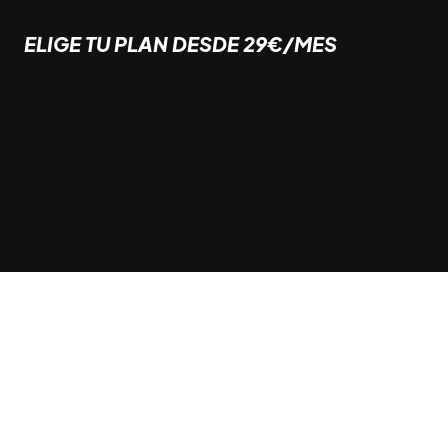
Box
ELIGE TU PLAN DESDE 29€/MES
Spinning
Pilates
Zumba
Entrena en un lugar mágico