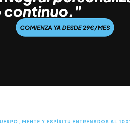
 continuo."
COMIENZA YA DESDE 29€/MES
UERPO, MENTE Y ESPÍRITU ENTRENADOS AL 10