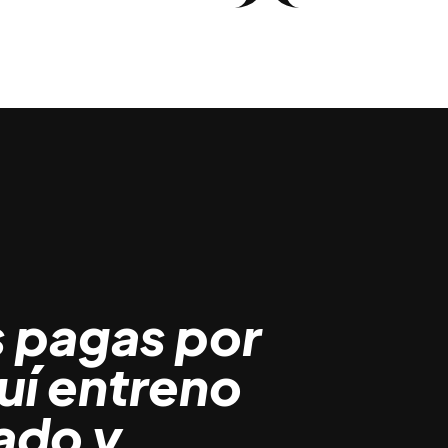
s pagas por
quí entreno
zado y