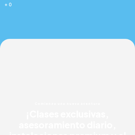
+
0
Comienza una nueva aventura
¡Clases exclusivas,
asesoramiento diario,