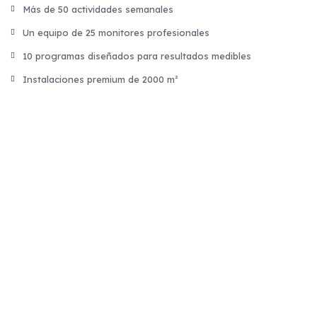
Más de 50 actividades semanales
Un equipo de 25 monitores profesionales
10 programas diseñados para resultados medibles
Instalaciones premium de 2000 m²
Spinning
Disfruta de un ambiente motivador en nuestra
sala con proyección inmersiva