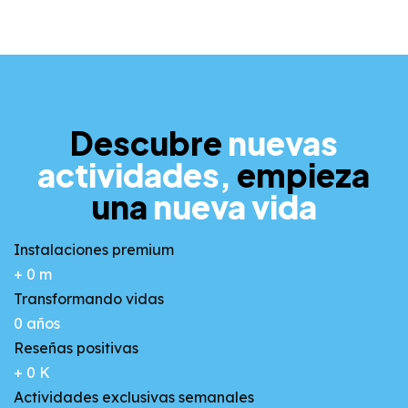
Descubre
nuevas
actividades,
empieza
una
nueva vida
Instalaciones premium
+
0
m
Transformando vidas
0
años
Reseñas positivas
+
0
K
Actividades exclusivas semanales