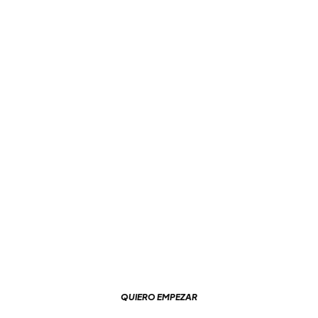
Clases de GluteoBoom en Sevilla
Moldea Tu Silueta
Clases exclusivas para fortalecer glúteos y
abdomen, en grupos reducidos impartidas por
profesionales.
QUIERO EMPEZAR