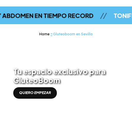
//
 EN TIEMPO RECORD
TONIFICA GLÚTE
Home
Gluteoboom en Sevilla
Descubre un lugar mágico
Tu espacio exclusivo para
GluteoBoom
QUIERO EMPEZAR