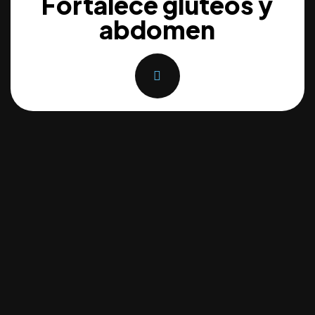
Fortalece glúteos y
abdomen