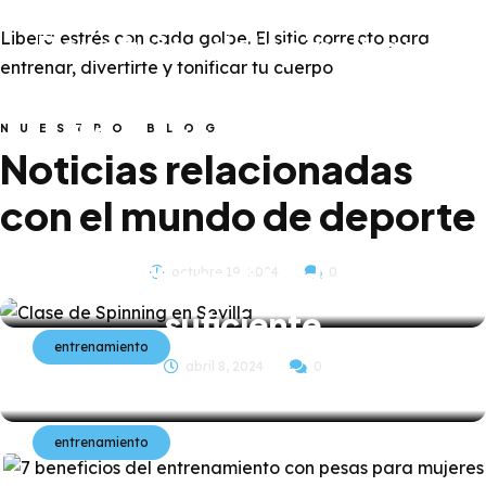
Libera estrés con cada golpe. El sitio correcto para
Beneficios del spinning: el
entrenar, divertirte y tonificar tu cuerpo
ejercicio cardiovascular
más efectivo para quemar
NUESTRO BLOG
¿Cómo saber si necesitas
Noticias relacionadas
calorías y tonificar tus
suplementos de
con el mundo de deporte
piernas
proteínas? Guía para
identificar si tu dieta es
octubre 19, 2024
0
suficiente
entrenamiento
abril 8, 2024
0
entrenamiento