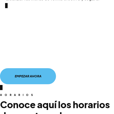
ÚNETE A NUESTRA COMUNIDAD
DE HITT
Transforma tu
cuerpo con estas
clases de HITT en
Sevilla
EMPEZAR AHORA
HORARIOS
Conoce aquí los horarios