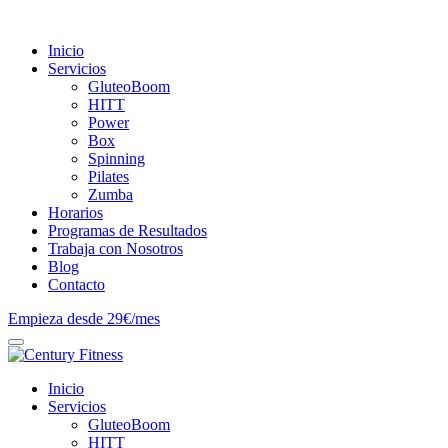
Inicio
Servicios
GluteoBoom
HITT
Power
Box
Spinning
Pilates
Zumba
Horarios
Programas de Resultados
Trabaja con Nosotros
Blog
Contacto
Empieza desde 29€/mes
Inicio
Servicios
GluteoBoom
HITT