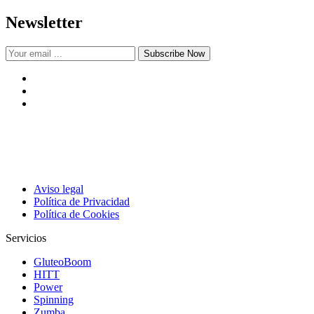
Newsletter
Subscribe Now
Tu gimnasio en Sevilla con instalaciones y equipamiento premium,
clases exclusivas, asesoramiento diario y programas de resultados
guiados por profesionales cualificados.
Aviso legal
Política de Privacidad
Política de Cookies
Servicios
GluteoBoom
HITT
Power
Spinning
Zumba