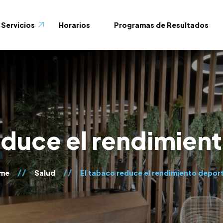
Servicios
Horarios
Programas de Resultados
oom
educe el rendimien
me
Salud
El tabaco reduce el rendimiento depor