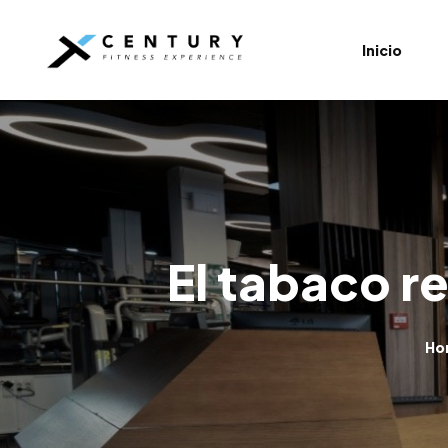
Inicio
GluteoB
HITT
Power
Box
El tabaco r
Spinning
Pilates
Ho
Zumba