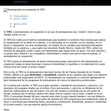
Entrenamiento
Entrenamientos en suspensión: el TRX
Entrenamiento
abril 8, 2024
abril 8, 2024
0
El
TRX
o entrenamientos en suspensión es un tipo de entrenamiento muy versátil y efectivo para
trabajar mucho el core.
El TRX fue creado por el ejército norteamericano para mantener la condición física óptima para realizar
el cumplimiento de su deber en el ejército, y lo practicaban en los muelles, en los cuarteles, en los
barcos y submarinos. En estas instalaciones, los medios de los soldados para ejercitarse físicamente
brillaban por su ausencia, y, para suplir esta necesidad, Randy Hetrick, creador del TRX, utilizó un
cinturón de paracaídas cosido a mano con herramientas para reparar botes de goma. Con este cinturón y
su propio peso, Hetrick y sus compañeros, desarrollaron y crearon una nueva forma de entrenar: el
entrenamiento en suspensión.
El TRX mejora el entrenamiento de fuerza convencional porque cada ejercicio del entrenamiento en
suspensión trabaja la fuerza funcional y mejora la flexibilidad, el equilibrio y la estabilidad de la parte
central (core) del cuerpo al mismo tiempo.
Hoy en día, el TRX es el entrenamiento funcional favorito de las Fuerzas Armadas de los Estados
Unidos, debido a su gran
efectividad
y
versatilidad
, saliendo de los cuarteles para llegar a los deportes
profesionales más importantes de EEUU. El entrenamiento en suspensión se convirtió rápidamente en
parte fundamental de los programas de entrenamiento de cientos de deportistas profesionales.
En su forma más sencilla, el TRX usa la gran cantidad y variedad de movimientos y ejercicios y los
principios del programa creados por el militar. Estos movimientos y ejercicios se diferencian de los
ejercicios tradicionales en que las manos o los pies del usuario se sostienen por un solo punto de
anclaje, mientras que el extremo opuesto del cuerpo está en contacto con el suelo. Cuando se usa el
TRX, el porcentaje deseado del peso corporal recae sobre la zona corporal deseada y con una dinámica
de movimiento de ejercicio. El único punto de sujeción del TRX proporciona una combinación ideal de
apoyo y movilidad para desarrollar fuerza, resistencia, coordinación, flexibilidad, potencia y estabilidad
de la parte central y con una elección amplia de resistencia.
Share