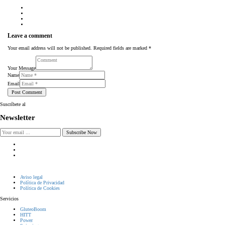
Leave a comment
Your email address will not be published. Required fields are marked *
Your Message
Name
Email
Suscríbete al
Newsletter
Subscribe Now
Tu gimnasio en Sevilla con instalaciones y equipamiento premium, clases exclusivas, asesoramiento diario y
programas de resultados guiados por profesionales cualificados.
Aviso legal
Política de Privacidad
Política de Cookies
Servicios
GluteoBoom
HITT
Power