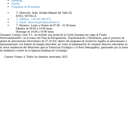
Spinning
Zumba
Programas de Resultados
Dirección:
Avda. Alcalde Manuel del Valle 50,
41015, SEVILLA
Teléfono:
+34 691 840 873
Email:
direccion@centuryfitness.es
Horarios:
Lunes a Viernes de 07:00 - 22:30 horas
Sábados de 09:00 a 14:00 horas
Domingo de 10:00 a 14:00 horas
Gimnasio Century Gym S.L. ha recibido una ayuda de la Unión Europea con cargo al Fondo
NextGenerationEU, en el marco del Plan de Recuperación, Transformación y Resiliencia, para el proyecto de
planta de autoconsumo fotovoltaico de 57,20 kW, dentro del programa de incentivos ligados al autoconsumo y
almacenamiento con fuentes de energía renovable, así como la implantación de sistemas térmicos renovables en
el sector residencial del Ministerio para la Transición Ecológica y el Reto Demográfico, gestionado por la Junta
de Andalucía a través de la Agencia Andaluza de la Energía.
Century Fitness © Todos los derechos reservados 2025