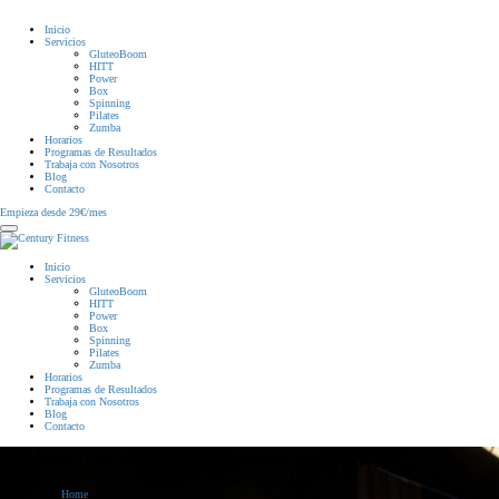
Inicio
Servicios
GluteoBoom
HITT
Power
Box
Spinning
Pilates
Zumba
Horarios
Programas de Resultados
Trabaja con Nosotros
Blog
Contacto
Empieza desde 29€/mes
Inicio
Servicios
GluteoBoom
HITT
Power
Box
Spinning
Pilates
Zumba
Horarios
Programas de Resultados
Trabaja con Nosotros
Blog
Contacto
Entrenamientos en suspensión: el TRX
Home