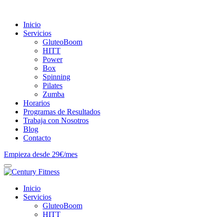
Inicio
Servicios
GluteoBoom
HITT
Power
Box
Spinning
Pilates
Zumba
Horarios
Programas de Resultados
Trabaja con Nosotros
Blog
Contacto
Empieza desde 29€/mes
Inicio
Servicios
GluteoBoom
HITT