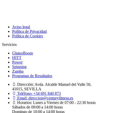
Tu gimnasio en Sevilla con instalaciones y equipamiento premium,
clases exclusivas, asesoramiento diario y programas de resultados
guiados por profesionales cualificados.
Aviso legal
Política de Privacidad
Política de Cookies
Servicios
GluteoBoom
HITT
Power
Spinning
Zumba
Programas de Resultados
Dirección:
Avda. Alcalde Manuel del Valle 50,
41015, SEVILLA
Teléfono:
+34 691 840 873
Email:
direccion@centuryfitness.es
Horarios:
Lunes a Viernes de 07:00 - 22:30 horas
Sábados de 09:00 a 14:00 horas
Domingo de 10:00 a 14:00 horas